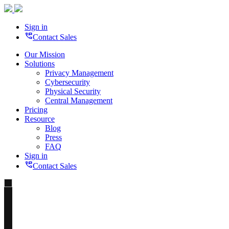
Sign in
perm_phone_msg
Contact Sales
Our Mission
Solutions
Privacy Management
Cybersecurity
Physical Security
Central Management
Pricing
Resource
Blog
Press
FAQ
Sign in
perm_phone_msg
Contact Sales