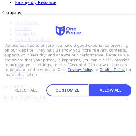
Emergency Response
Company
Our Mission
Products
Contact Us
Terms & Conditions
Privacy & Policy
We use cookies to ensure you have a good experience browsing
on our website. They help us show you more relevant contents,
support your security, and analyze our performance. Because we
Resource
are aware that your privacy is important, you can click "Customize"
to manage your settings, or click "Accept All" to allow all cookies
Blog
to be used on the website.
Click
Privacy Policy
or
Cookie Policy
for
Press
more information
FAQ
Our OFFICE
REJECT ALL
CUSTOMIZE
ALLOW ALL
Security Pitch Co., Ltd.
16/78 G Village BKk Building
2nd Floor, Soi Ladprao 18
Chatuchak District, Bangkok 10900
Get Direction
Let’s Talk
CALL US