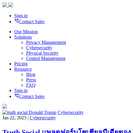
Sign in
perm_phone_msg
Contact Sales
Our Mission
Solutions
Privacy Management
Cybersecurity
Physical Security
Central Management
Pricing
Resource
Blog
Press
FAQ
Sign in
perm_phone_msg
Contact Sales
Cybersecurity
Jan 22, 2025 |
Cybersecurity
Truth Social แพลตฟอร์มโซเชียลมีเดียของ 