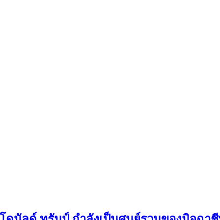
โดนัลด์ ทรัมป์ กำลังเป็นศูนย์รวมของมิจฉาช