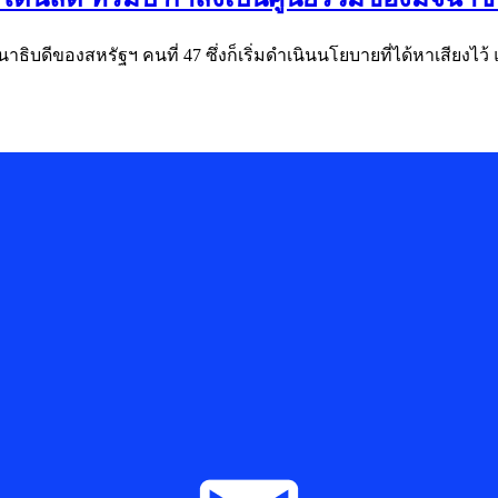
าธิบดีของสหรัฐฯ คนที่ 47 ซึ่งก็เริ่มดำเนินนโยบายที่ได้หาเสียงไว