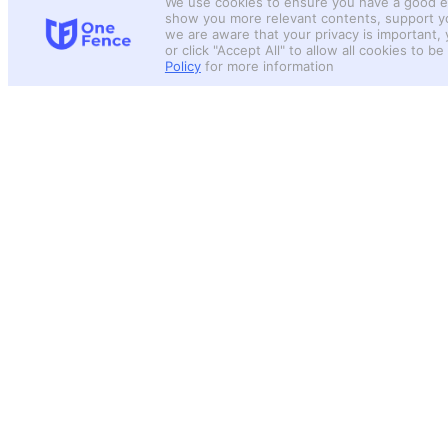
We use cookies to ensure you have a good e
show you more relevant contents, support y
we are aware that your privacy is important,
or click "Accept All" to allow all cookies to 
Policy
for more information
คุยกับผู้เชี่ยวชาญ