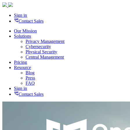
Sign in
perm_phone_msg
Contact Sales
Our Mission
Solutions
Privacy Management
Cybersecurity
Physical Security
Central Management
Pricing
Resource
Blog
Press
FAQ
Sign in
perm_phone_msg
Contact Sales