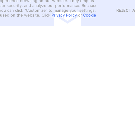
xperience browsing on our website. They help us
our security, and analyze our performance. Because
REJECT A
 you can click "Customize" to manage your settings,
be used on the website.
Click
Privacy Policy
or
Cookie