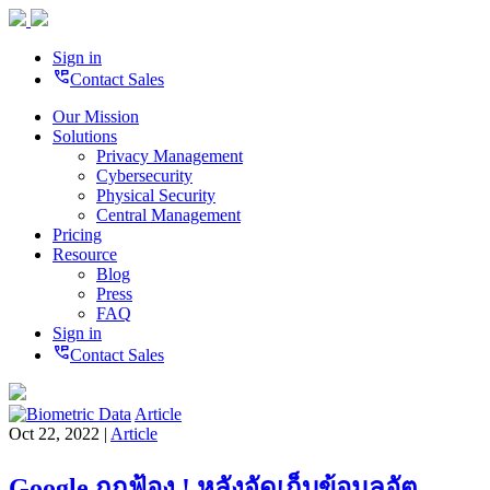
Sign in
perm_phone_msg
Contact Sales
Our Mission
Solutions
Privacy Management
Cybersecurity
Physical Security
Central Management
Pricing
Resource
Blog
Press
FAQ
Sign in
perm_phone_msg
Contact Sales
Article
Oct 22, 2022 |
Article
Google ถูกฟ้อง ! หลังจัดเก็บข้อมูลอัต