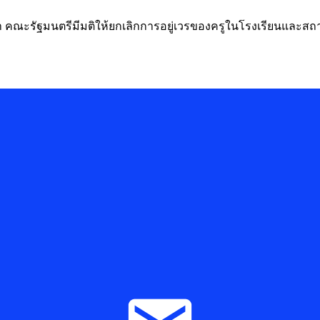
ผ่านมา คณะรัฐมนตรีมีมติให้ยกเลิกการอยู่เวรของครูในโรงเรียนและ