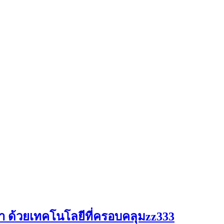
ด้วยเทคโนโลยีที่ครอบคลุมzz333