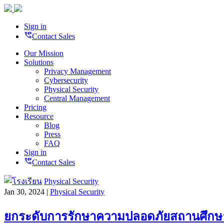
Sign in
perm_phone_msg
Contact Sales
Our Mission
Solutions
Privacy Management
Cybersecurity
Physical Security
Central Management
Pricing
Resource
Blog
Press
FAQ
Sign in
perm_phone_msg
Contact Sales
Physical Security
Jan 30, 2024 |
Physical Security
ยกระดับการรักษาความปลอดภัยสถานศึกษา 