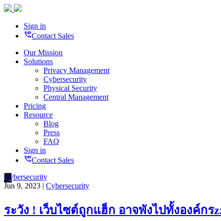
Sign in
perm_phone_msg
Contact Sales
Our Mission
Solutions
Privacy Management
Cybersecurity
Physical Security
Central Management
Pricing
Resource
Blog
Press
FAQ
Sign in
perm_phone_msg
Contact Sales
Cybersecurity
Jun 9, 2023 |
Cybersecurity
ระวัง ! เว็บไซต์ถูกแฮ็ก อาจพังไปทั้งองค์กร