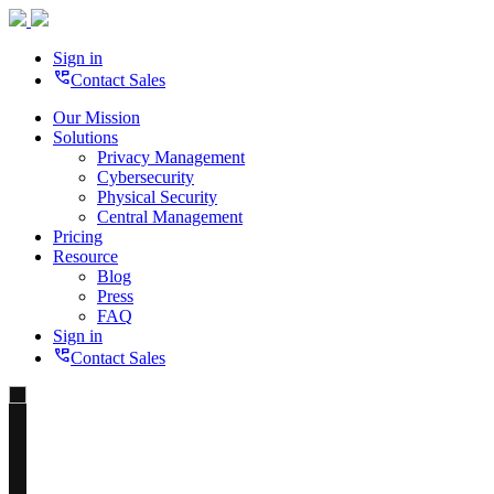
Sign in
perm_phone_msg
Contact Sales
Our Mission
Solutions
Privacy Management
Cybersecurity
Physical Security
Central Management
Pricing
Resource
Blog
Press
FAQ
Sign in
perm_phone_msg
Contact Sales