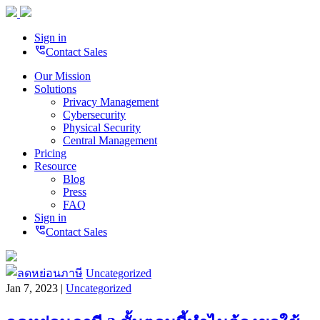
Sign in
perm_phone_msg
Contact Sales
Our Mission
Solutions
Privacy Management
Cybersecurity
Physical Security
Central Management
Pricing
Resource
Blog
Press
FAQ
Sign in
perm_phone_msg
Contact Sales
Uncategorized
Jan 7, 2023 |
Uncategorized