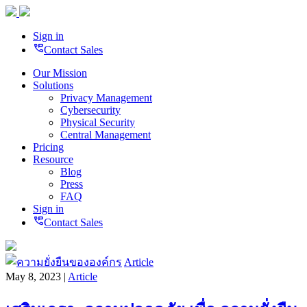
Sign in
perm_phone_msg
Contact Sales
Our Mission
Solutions
Privacy Management
Cybersecurity
Physical Security
Central Management
Pricing
Resource
Blog
Press
FAQ
Sign in
perm_phone_msg
Contact Sales
Article
May 8, 2023 |
Article