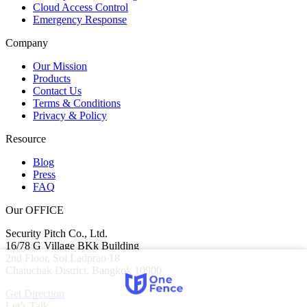
Cloud Access Control
Emergency Response
Company
Our Mission
Products
Contact Us
Terms & Conditions
Privacy & Policy
Resource
Blog
Press
FAQ
Our OFFICE
Security Pitch Co., Ltd.
16/78 G Village BKk Building
2nd Floor, Soi Ladprao 18
Chatuchak District, Bangkok 10900
Get Direction
Let’s Talk