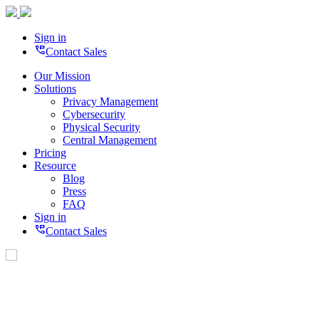
Sign in
perm_phone_msg
Contact Sales
Our Mission
Solutions
Privacy Management
Cybersecurity
Physical Security
Central Management
Pricing
Resource
Blog
Press
FAQ
Sign in
perm_phone_msg
Contact Sales