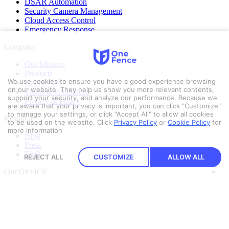
DSAR Automation
Security Camera Management
Cloud Access Control
Emergency Response
Company
Our Mission
Products
We use cookies to ensure you have a good experience browsing
Contact Us
on our website. They help us show you more relevant contents,
Terms & Conditions
support your security, and analyze our performance. Because we
Privacy & Policy
are aware that your privacy is important, you can click "Customize"
to manage your settings, or click "Accept All" to allow all cookies
Resource
to be used on the website.
Click
Privacy Policy
or
Cookie Policy
for
more information
Blog
Press
FAQ
REJECT ALL
CUSTOMIZE
ALLOW ALL
Our OFFICE
Security Pitch Co., Ltd.
16/78 G Village BKk Building
2nd Floor, Soi Ladprao 18
Chatuchak District, Bangkok 10900