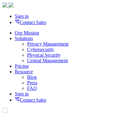
Sign in
perm_phone_msg
Contact Sales
Our Mission
Solutions
Privacy Management
Cybersecurity
Physical Security
Central Management
Pricing
Resource
Blog
Press
FAQ
Sign in
perm_phone_msg
Contact Sales