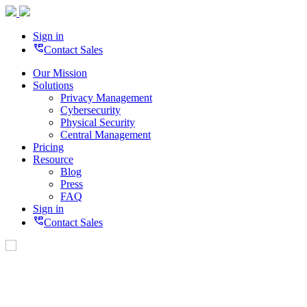
Sign in
perm_phone_msg
Contact Sales
Our Mission
Solutions
Privacy Management
Cybersecurity
Physical Security
Central Management
Pricing
Resource
Blog
Press
FAQ
Sign in
perm_phone_msg
Contact Sales