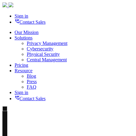
Sign in
perm_phone_msg
Contact Sales
Our Mission
Solutions
Privacy Management
Cybersecurity
Physical Security
Central Management
Pricing
Resource
Blog
Press
FAQ
Sign in
perm_phone_msg
Contact Sales