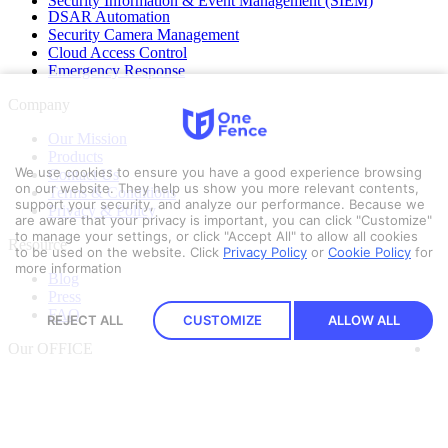
Security Information & Event Management (SIEM)
DSAR Automation
Security Camera Management
Cloud Access Control
Emergency Response
Company
Our Mission
Products
We use cookies to ensure you have a good experience browsing
Contact Us
on our website. They help us show you more relevant contents,
Terms & Conditions
support your security, and analyze our performance. Because we
Privacy & Policy
are aware that your privacy is important, you can click "Customize"
to manage your settings, or click "Accept All" to allow all cookies
Resource
to be used on the website.
Click
Privacy Policy
or
Cookie Policy
for
more information
Blog
Press
FAQ
REJECT ALL
CUSTOMIZE
ALLOW ALL
Our OFFICE
Security Pitch Co., Ltd.
16/78 G Village BKk Building
2nd Floor, Soi Ladprao 18
Chatuchak District, Bangkok 10900