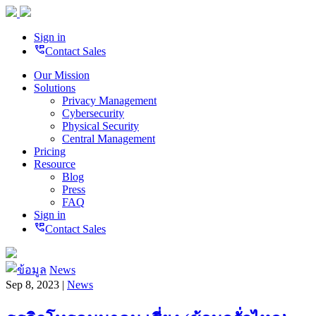
Sign in
perm_phone_msg
Contact Sales
Our Mission
Solutions
Privacy Management
Cybersecurity
Physical Security
Central Management
Pricing
Resource
Blog
Press
FAQ
Sign in
perm_phone_msg
Contact Sales
News
Sep 8, 2023 |
News