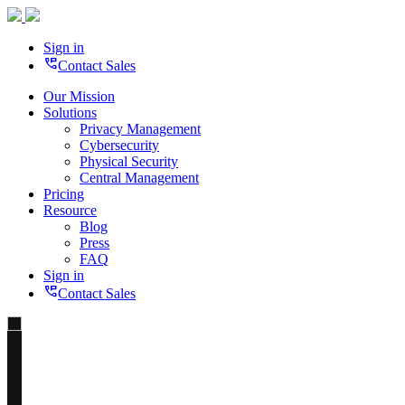
Sign in
perm_phone_msg
Contact Sales
Our Mission
Solutions
Privacy Management
Cybersecurity
Physical Security
Central Management
Pricing
Resource
Blog
Press
FAQ
Sign in
perm_phone_msg
Contact Sales