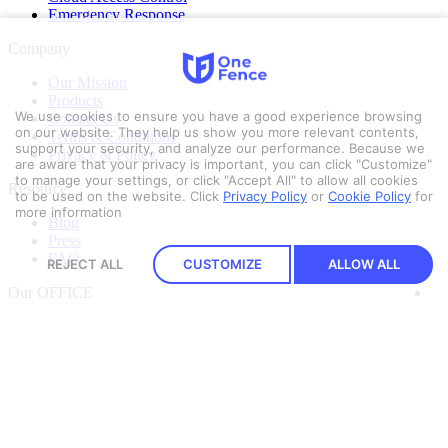
Emergency Response
Company
Our Mission
Products
We use cookies to ensure you have a good experience browsing
Contact Us
on our website. They help us show you more relevant contents,
Terms & Conditions
support your security, and analyze our performance. Because we
Privacy & Policy
are aware that your privacy is important, you can click "Customize"
to manage your settings, or click "Accept All" to allow all cookies
Resource
to be used on the website.
Click
Privacy Policy
or
Cookie Policy
for
more information
Blog
Press
FAQ
REJECT ALL
CUSTOMIZE
ALLOW ALL
Our OFFICE
Security Pitch Co., Ltd.
16/78 G Village BKk Building
2nd Floor, Soi Ladprao 18
Chatuchak District, Bangkok 10900
Get Direction
Let’s Talk