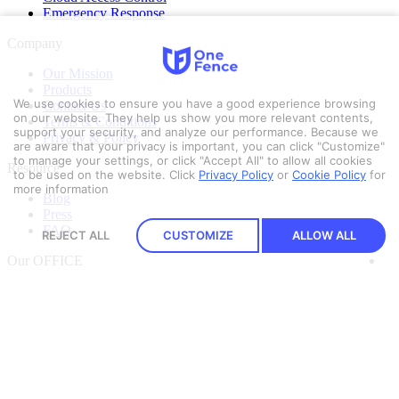
Emergency Response
Company
Our Mission
Products
We use cookies to ensure you have a good experience browsing
Contact Us
on our website. They help us show you more relevant contents,
Terms & Conditions
support your security, and analyze our performance. Because we
Privacy & Policy
are aware that your privacy is important, you can click "Customize"
to manage your settings, or click "Accept All" to allow all cookies
Resource
to be used on the website.
Click
Privacy Policy
or
Cookie Policy
for
more information
Blog
Press
FAQ
REJECT ALL
CUSTOMIZE
ALLOW ALL
Our OFFICE
Security Pitch Co., Ltd.
16/78 G Village BKk Building
2nd Floor, Soi Ladprao 18
Chatuchak District, Bangkok 10900
Get Direction
Let’s Talk