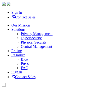
Sign in
perm_phone_msg
Contact Sales
Our Mission
Solutions
Privacy Management
Cybersecurity
Physical Security
Central Management
Pricing
Resource
Blog
Press
FAQ
Sign in
perm_phone_msg
Contact Sales