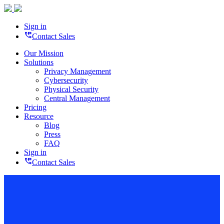
Sign in
perm_phone_msg
Contact Sales
Our Mission
Solutions
Privacy Management
Cybersecurity
Physical Security
Central Management
Pricing
Resource
Blog
Press
FAQ
Sign in
perm_phone_msg
Contact Sales