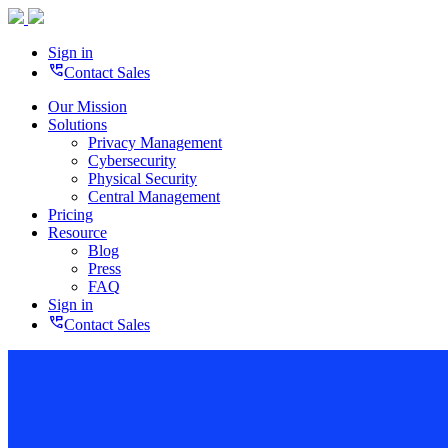
Sign in
perm_phone_msg
Contact Sales
Our Mission
Solutions
Privacy Management
Cybersecurity
Physical Security
Central Management
Pricing
Resource
Blog
Press
FAQ
Sign in
perm_phone_msg
Contact Sales