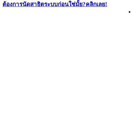
ต้องการนัดสาธิตระบบก่อนใช่มั้ย?
คลิกเลย!
เลือกแพ็กเกจที่เหมาะกับธุรกิจของคุณ
แพ็กเกจและราคา
นัดสาธิตระบบ
มีข้อสงสัย ลองดูตรงนี้ก่อน
คำถามที่พบบ่อย
DSAR Automation คืออะไร และทำงานอย่างไร
เครื่องมือช่วยบริหารจัดการ และสร้างช่องทางรับคำขอใช้สิทธิ
ของเจ้าของข้อมูลตามที่กฎหมายกำหนด
ระบบรองรับการสร้างเว็บฟอร์มโดยสามารถระบุผู้รับผิดชอบในคำขอนั้นได้หรือ
ไม่?