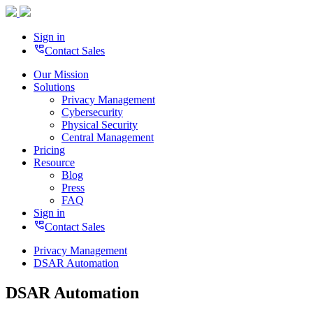
Sign in
perm_phone_msg
Contact Sales
Our Mission
Solutions
Privacy Management
Cybersecurity
Physical Security
Central Management
Pricing
Resource
Blog
Press
FAQ
Sign in
perm_phone_msg
Contact Sales
Privacy Management
DSAR Automation
DSAR Automation