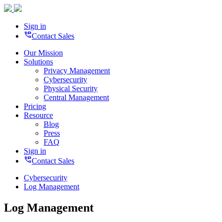
Sign in
perm_phone_msg
Contact Sales
Our Mission
Solutions
Privacy Management
Cybersecurity
Physical Security
Central Management
Pricing
Resource
Blog
Press
FAQ
Sign in
perm_phone_msg
Contact Sales
Cybersecurity
Log Management
Log Management