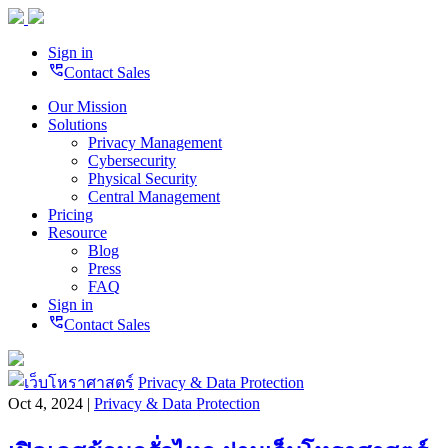
Sign in
perm_phone_msg
Contact Sales
Our Mission
Solutions
Privacy Management
Cybersecurity
Physical Security
Central Management
Pricing
Resource
Blog
Press
FAQ
Sign in
perm_phone_msg
Contact Sales
Privacy & Data Protection
Oct 4, 2024 |
Privacy & Data Protection