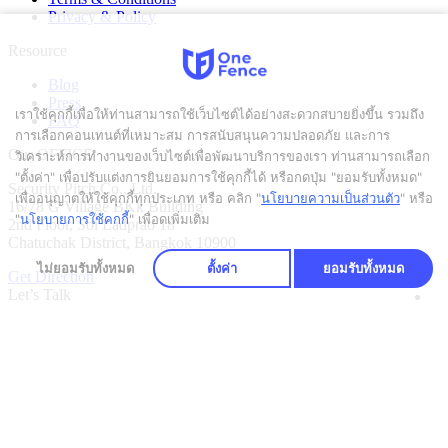
Privacy & Policy
Resource
Blog
Press
เราใช้คุกกี้เพื่อให้ท่านสามารถใช้เว็บไซต์ได้อย่างสะดวกสบายยิ่งขึ้น รวมถึง
FAQ
การเลือกคอนเทนต์ที่เหมาะสม การสนับสนุนความปลอดภัย และการ
Our OFFICE
วิเคราะห์การทำงานของเว็บไซต์เพื่อพัฒนาบริการของเรา ท่านสามารถเลือก
"ตั้งค่า" เพื่อปรับแต่งการยินยอมการใช้คุกกี้ได้ หรือกดปุ่ม "ยอมรับทั้งหมด"
Security Pitch Co., Ltd.
เพื่ออนุญาตให้ใช้คุกกี้ทุกประเภท
หรือ คลิก "
นโยบายความเป็นส่วนตัว
" หรือ
16/78 G Village BKk Building
"
นโยบายการใช้คุกกี้
" เพื่อดูเพิ่มเติม
2nd Floor, Soi Ladprao 18
Chatuchak District, Bangkok 10900
ไม่ยอมรับทั้งหมด
ตั้งค่า
ยอมรับทั้งหมด
Get Direction
Let’s Talk
CALL US
Phone: +66 2 103 6462
EMAIL US
EMAIL: Info@Securitypitch.com