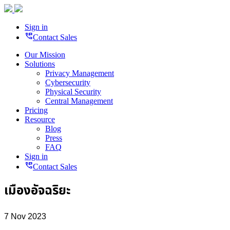
Sign in
perm_phone_msg
Contact Sales
Our Mission
Solutions
Privacy Management
Cybersecurity
Physical Security
Central Management
Pricing
Resource
Blog
Press
FAQ
Sign in
perm_phone_msg
Contact Sales
เมืองอัจฉริยะ
7 Nov 2023