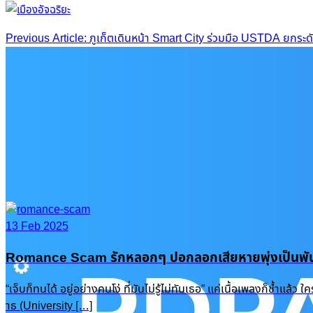
Post
Previous Article: ภูเก็ตเดินหน้า Smart City ร่วมมือ USTDA ยกระ
navigation
13 Feb 2025
Romance Scam รักหลอกๆ ปอกลอกเสียหายพุ่งเป็นพัน
“เจ็บก็ทนได้ อยู่อย่างคนโง่ ที่มันไม่รู้ไม่ทันเธอ” แค่เนื้อเพลงก็ช
าธ (University […]