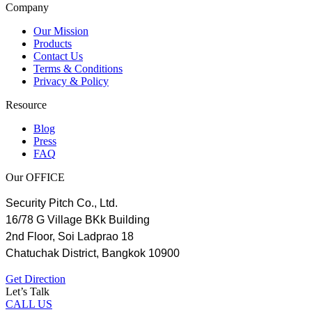
Company
Our Mission
Products
Contact Us
Terms & Conditions
Privacy & Policy
Resource
Blog
Press
FAQ
Our OFFICE
Security Pitch Co., Ltd.
16/78 G Village BKk Building
2nd Floor, Soi Ladprao 18
Chatuchak District, Bangkok 10900
Get Direction
Let’s Talk
CALL US