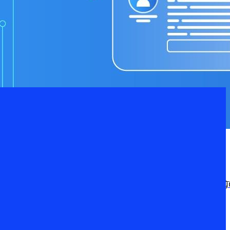
หัวใจของการสร้าง “ความไว้วางใจ” ระหว่างองค์กรกับลูกค้า พระราชบัญญั