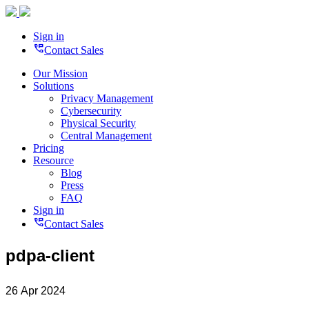
Sign in
perm_phone_msg
Contact Sales
Our Mission
Solutions
Privacy Management
Cybersecurity
Physical Security
Central Management
Pricing
Resource
Blog
Press
FAQ
Sign in
perm_phone_msg
Contact Sales
pdpa-client
26 Apr 2024