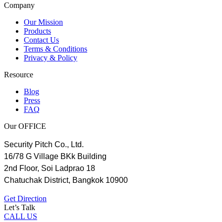
Company
Our Mission
Products
Contact Us
Terms & Conditions
Privacy & Policy
Resource
Blog
Press
FAQ
Our OFFICE
Security Pitch Co., Ltd.
16/78 G Village BKk Building
2nd Floor, Soi Ladprao 18
Chatuchak District, Bangkok 10900
Get Direction
Let’s Talk
CALL US