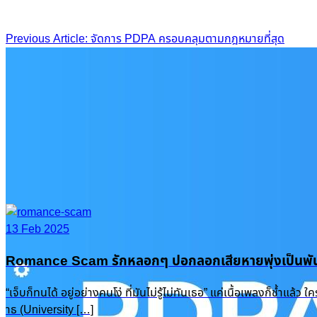
Post
Previous Article: จัดการ PDPA ครอบคลุมตามกฎหมายที่สุด
navigation
13 Feb 2025
Romance Scam รักหลอกๆ ปอกลอกเสียหายพุ่งเป็นพัน
“เจ็บก็ทนได้ อยู่อย่างคนโง่ ที่มันไม่รู้ไม่ทันเธอ” แค่เนื้อเพลงก็ช
าธ (University […]