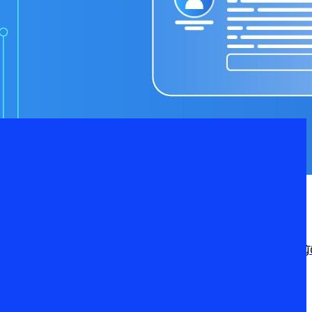
หัวใจของการสร้าง “ความไว้วางใจ” ระหว่างองค์กรกับลูกค้า พระราชบัญญั