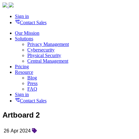
Sign in
perm_phone_msg
Contact Sales
Our Mission
Solutions
Privacy Management
Cybersecurity
Physical Security
Central Management
Pricing
Resource
Blog
Press
FAQ
Sign in
perm_phone_msg
Contact Sales
Artboard 2
26 Apr 2024