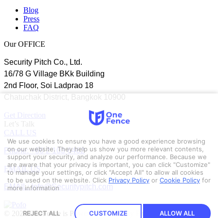
Blog
Press
FAQ
Our OFFICE
Security Pitch Co., Ltd.
16/78 G Village BKk Building
2nd Floor, Soi Ladprao 18
Chatuchak District, Bangkok 10900
Get Direction
Let’s Talk
CALL US
We use cookies to ensure you have a good experience browsing
Phone: +66 2 103 6462
on our website. They help us show you more relevant contents,
support your security, and analyze our performance. Because we
are aware that your privacy is important, you can click "Customize"
EMAIL US
to manage your settings, or click "Accept All" to allow all cookies
to be used on the website.
Click
Privacy Policy
or
Cookie Policy
for
EMAIL: Info@Securitypitch.com
more information
© 2023 OneFence is Powered by Security Pitch.
REJECT ALL
CUSTOMIZE
ALLOW ALL