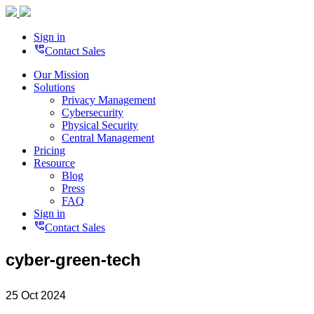
Sign in
perm_phone_msg
Contact Sales
Our Mission
Solutions
Privacy Management
Cybersecurity
Physical Security
Central Management
Pricing
Resource
Blog
Press
FAQ
Sign in
perm_phone_msg
Contact Sales
cyber-green-tech
25 Oct 2024