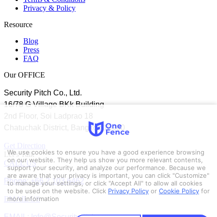
Privacy & Policy
Resource
Blog
Press
FAQ
Our OFFICE
Security Pitch Co., Ltd.
16/78 G Village BKk Building
2nd Floor, Soi Ladprao 18
Chatuchak District, Bangkok 10900
Get Direction
We use cookies to ensure you have a good experience browsing
Let’s Talk
on our website. They help us show you more relevant contents,
CALL US
support your security, and analyze our performance. Because we
are aware that your privacy is important, you can click "Customize"
Phone: +66 2 103 6462
to manage your settings, or click "Accept All" to allow all cookies
to be used on the website.
Click
Privacy Policy
or
Cookie Policy
for
EMAIL US
more information
EMAIL: Info@Securitypitch.com