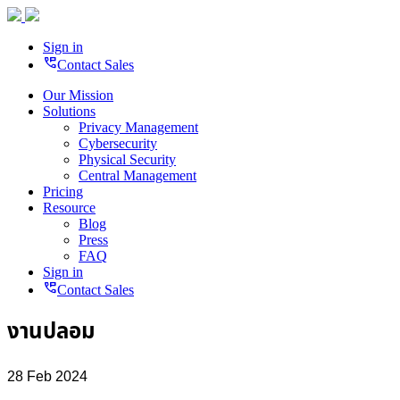
Sign in
perm_phone_msg
Contact Sales
Our Mission
Solutions
Privacy Management
Cybersecurity
Physical Security
Central Management
Pricing
Resource
Blog
Press
FAQ
Sign in
perm_phone_msg
Contact Sales
งานปลอม
28 Feb 2024