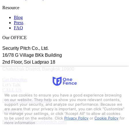
Resource
Blog
Press
FAQ
Our OFFICE
Security Pitch Co., Ltd.
16/78 G Village BKk Building
2nd Floor, Soi Ladprao 18
Chatuchak District, Bangkok 10900
Get Direction
Let’s Talk
CALL US
We use cookies to ensure you have a good experience browsing
Phone: +66 2 103 6462
on our website. They help us show you more relevant contents,
support your security, and analyze our performance. Because we
are aware that your privacy is important, you can click "Customize"
EMAIL US
to manage your settings, or click "Accept All" to allow all cookies
to be used on the website.
Click
Privacy Policy
or
Cookie Policy
for
EMAIL: Info@Securitypitch.com
more information