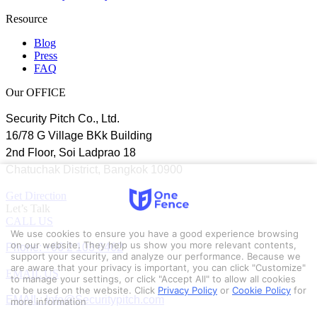
Resource
Blog
Press
FAQ
Our OFFICE
Security Pitch Co., Ltd.
16/78 G Village BKk Building
2nd Floor, Soi Ladprao 18
Chatuchak District, Bangkok 10900
Get Direction
Let’s Talk
CALL US
We use cookies to ensure you have a good experience browsing
Phone: +66 2 103 6462
on our website. They help us show you more relevant contents,
support your security, and analyze our performance. Because we
are aware that your privacy is important, you can click "Customize"
EMAIL US
to manage your settings, or click "Accept All" to allow all cookies
to be used on the website.
Click
Privacy Policy
or
Cookie Policy
for
EMAIL: Info@Securitypitch.com
more information