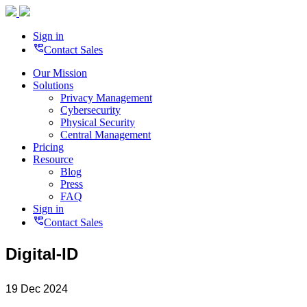
Sign in
perm_phone_msg
Contact Sales
Our Mission
Solutions
Privacy Management
Cybersecurity
Physical Security
Central Management
Pricing
Resource
Blog
Press
FAQ
Sign in
perm_phone_msg
Contact Sales
Digital-ID
19 Dec 2024